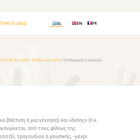
ΤΗΡΙΞΕ ΜΑΣ
EN
FR
EL
Πάνος & Χρυσηίδα–Βοήθεια στα παιδιά
/
Συνδρομητής ή Δωρητής
α βάπτιση ή μια γέννηση) και «λύπης» (π.χ.
ργανώνεται, από τους φίλους της
εσιτάλ, τραγουδιού ή μουσικής, -μέχρι