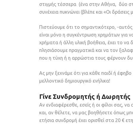
στιγμής τέσσερα (ένα στην Αθήνα, δύο στ
συνέχεια πυκνώνει (βλέπε και «Οι δράσεις μ
Πιστεύουμε ότι το σημαντικότερο, -αυτός
είναι μόνο η συγκέντρωση χρημάτων για ν
χρήματα ή άλλη υλική βοήθεια, έχει το να
πλησιάσουμε πραγματικά και να τον ξαλαφ
που η τύχη ή η αρρώστια τους φέρνουν δ
Ας μην ξεχνάμε ότι για κάθε παιδί ή έφηβ
μελλοντικό δημιουργικό ενήλικα!
Γίνε Συνδρομητής ή Δωρητής
Αν ενδιαφέρεσθε, εσείς ή οι φίλοι σας, ν
και, αν θέλετε, να μας βοηθήσετε όπως μπ
ετήσια συνδρομή έχει ορισθεί στα 20 € ετ