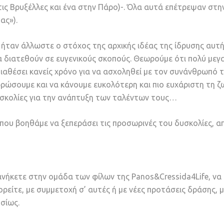
ις Βρυξέλλες και ένα στην Πάρο)-. Όλα αυτά επέτρεψαν στην
ας»).
 ήταν άλλωστε ο στόχος της αρχικής ιδέας της ίδρυσης αυτ
α διατεθούν σε ευγενικούς σκοπούς. Θεωρούμε ότι πολύ μεγ
 διαθέσει κανείς χρόνο για να ασχοληθεί με τον συνάνθρωπό 
ρώσουμε και να κάνουμε ευκολότερη και πιο ευχάριστη τη ζω
υσκολίες για την ανάπτυξη των ταλέντων τους…
ο που βοηθάμε να ξεπεράσει τις προσωρινές του δυσκολίες, 
α ανήκετε στην ομάδα των φίλων της Panos&Cressida4Life, ν
ορείτε, με συμμετοχή σ’ αυτές ή με νέες προτάσεις δράσης, 
ησίως.