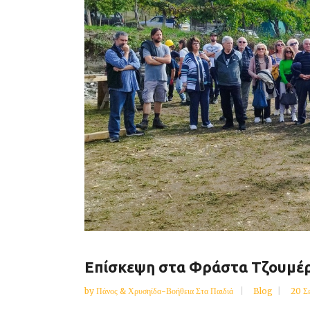
Επίσκεψη στα Φράστα Τζουμέ
by
Πάνος & Χρυσηίδα-Βοήθεια Στα Παιδιά
Blog
20 Σ