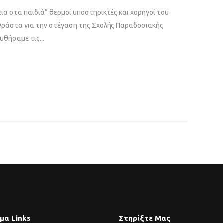
α στα παιδιά” θερμοί υποστηρικτές και χορηγοί του
Φράστα για την στέγαση της Σχολής Παραδοσιακής
θήσαμε τις...
μα Links
Στηρίξτε Μας