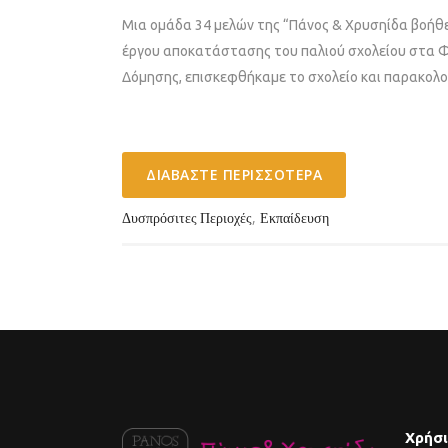
Μια ομάδα 34 μελών της “Πάνος & Χρυσηίδα βοήθει
έργου αποκατάστασης του παλιού σχολείου στα 
Δόμησης, επισκεφθήκαμε το σχολείο και παρακολου
ΔΙΑΒΆΣΤΕ ΠΕΡΙΣΣΌΤΕΡΑ
,
Δυσπρόσιτες Περιοχές
Εκπαίδευση
Χρήσι