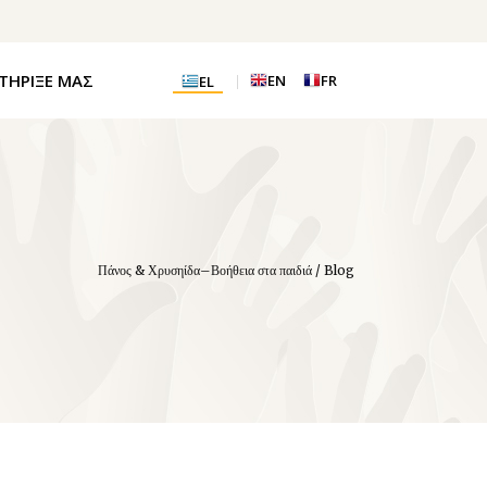
ΤΗΡΙΞΕ ΜΑΣ
EN
FR
EL
Πάνος & Χρυσηίδα–Βοήθεια στα παιδιά
/
Blog