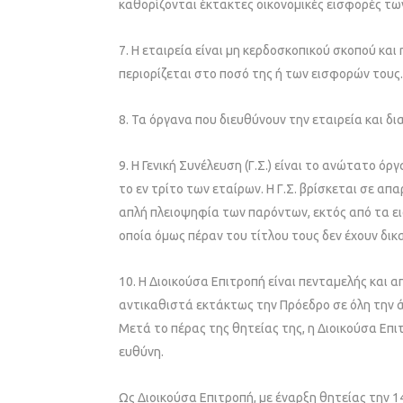
καθορίζονται έκτακτες οικονομικές εισφορές τω
7. Η εταιρεία είναι μη κερδοσκοπικού σκοπού και
περιορίζεται στο ποσό της ή των εισφορών τους.
8. Τα όργανα που διευθύνουν την εταιρεία και δια
9. Η Γενική Συνέλευση (Γ.Σ.) είναι το ανώτατο ό
το εν τρίτο των εταίρων. Η Γ.Σ. βρίσκεται σε απα
απλή πλειοψηφία των παρόντων, εκτός από τα ειδ
οποία όμως πέραν του τίτλου τους δεν έχουν δικ
10. Η Διοικούσα Επιτροπή είναι πενταμελής και α
αντικαθιστά εκτάκτως την Πρόεδρο σε όλη την ά
Μετά το πέρας της θητείας της, η Διοικούσα Επ
ευθύνη.
Ως Διοικούσα Επιτροπή, με έναρξη θητείας την 1