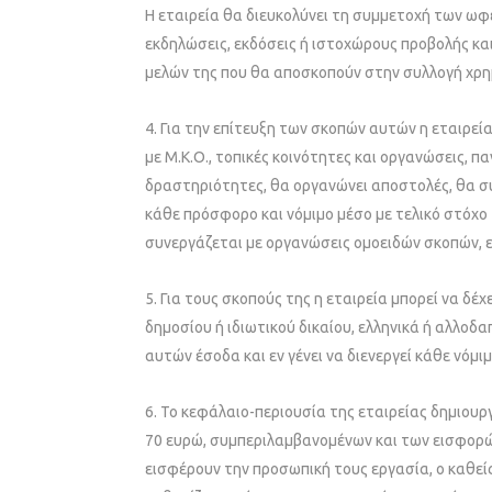
Η εταιρεία θα διευκολύνει τη συμμετοχή των ωφε
εκδηλώσεις, εκδόσεις ή ιστοχώρους προβολής κα
μελών της που θα αποσκοπούν στην συλλογή χρη
4. Για την επίτευξη των σκοπών αυτών η εταιρεί
με Μ.Κ.Ο., τοπικές κοινότητες και οργανώσεις, 
δραστηριότητες, θα οργανώνει αποστολές, θα συν
κάθε πρόσφορο και νόμιμο μέσο με τελικό στόχο
συνεργάζεται με οργανώσεις ομοειδών σκοπών, ε
5. Για τους σκοπούς της η εταιρεία μπορεί να δέ
δημοσίου ή ιδιωτικού δικαίου, ελληνικά ή αλλοδ
αυτών έσοδα και εν γένει να διενεργεί κάθε νόμ
6. Το κεφάλαιο-περιουσία της εταιρείας δημιου
70 ευρώ, συμπεριλαμβανομένων και των εισφορών
εισφέρουν την προσωπική τους εργασία, ο καθεί