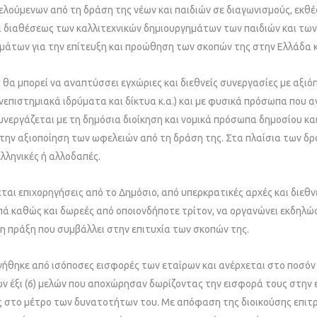
λούμενων από τη δράση της νέων και παιδιών σε διαγωνισμούς, εκθέσε
ι διαθέσεως των καλλιτεχνικών δημιουργημάτων των παιδιών και των
μάτων για την επίτευξη και προώθηση των σκοπών της στην Ελλάδα κ
α θα μπορεί να αναπτύσσει εγχώριες και διεθνείς συνεργασίες με αξι
πανεπιστημιακά ιδρύματα και δίκτυα κ.α.) και με φυσικά πρόσωπα πο
εργάζεται με τη δημόσια διοίκηση και νομικά πρόσωπα δημοσίου και ι
 την αξιοποίηση των ωφελειών από τη δράση της. Στα πλαίσια των δρ
λληνικές ή αλλοδαπές.
χεται επιχορηγήσεις από το Δημόσιο, από υπερκρατικές αρχές και διεθ
απά καθώς και δωρεές από οποιονδήποτε τρίτον, να οργανώνει εκδηλώσ
ιμη πράξη που συμβάλλει στην επιτυχία των σκοπών της.
ργήθηκε από ισόποσες εισφορές των εταίρων και ανέρχεται στο ποσόν
 έξι (6) μελών που αποχώρησαν δωρίζοντας την εισφορά τους στην ετ
ς στο μέτρο των δυνατοτήτων του. Με απόφαση της διοικούσης επιτρ