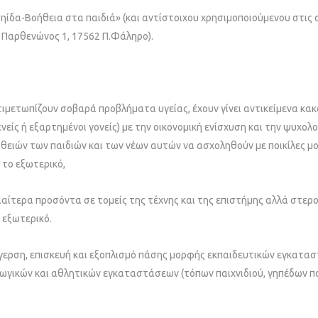
υσηίδα-Βοήθεια στα παιδιά» (και αντίστοιχου χρησιμοποιούμενου στις 
: Παρθενώνος 1, 17562 Π.Φάληρο).
ντιμετωπίζουν σοβαρά προβλήματα υγείας, έχουν γίνει αντικείμενα κακ
νείς ή εξαρτημένοι γονείς) με την οικονομική ενίσχυση και την ψυχολ
ειών των παιδιών και των νέων αυτών να ασχοληθούν με ποικίλες μορ
 το εξωτερικό,
ιδιαίτερα προσόντα σε τομείς της τέχνης και της επιστήμης αλλά στ
 εξωτερικό.
έγερση, επισκευή και εξοπλισμό πάσης μορφής εκπαιδευτικών εγκατ
αγωγικών και αθλητικών εγκαταστάσεων (τόπων παιχνιδιού, γηπέδων πο