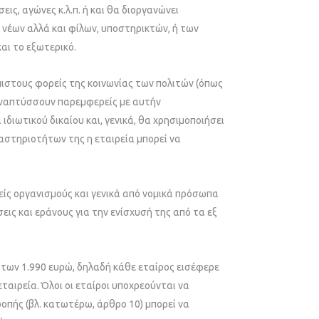
ις, αγώνες κ.λ.π. ή και θα διοργανώνει
 νέων αλλά και φίλων, υποστηρικτών, ή των
αι το εξωτερικό.
όπιστους φορείς της κοινωνίας των πολιτών (όπως
υ αναπτύσσουν παρεμφερείς με αυτήν
διωτικού δικαίου και, γενικά, θα χρησιμοποιήσει
αστηριοτήτων της η εταιρεία μπορεί να
νείς οργανισμούς και γενικά από νομικά πρόσωπα
εις και εράνους για την ενίσχυσή της από τα εξ
 των 1.990 ευρώ, δηλαδή κάθε εταίρος εισέφερε
αιρεία. Όλοι οι εταίροι υποχρεούνται να
οπής (βλ. κατωτέρω, άρθρο 10) μπορεί να