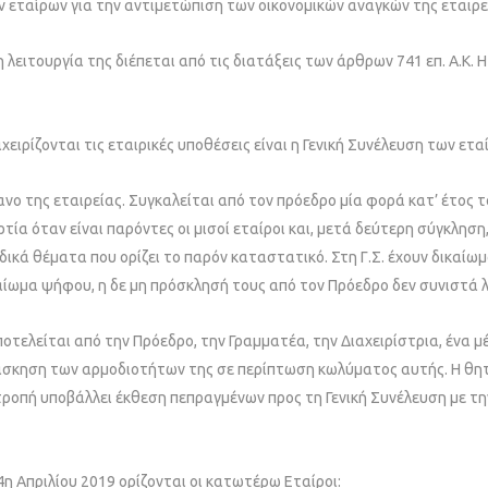
ν εταίρων για την αντιμετώπιση των οικονομικών αναγκών της εταιρε
 η λειτουργία της διέπεται από τις διατάξεις των άρθρων 741 επ. Α.Κ.
χειρίζονται τις εταιρικές υποθέσεις είναι η Γενική Συνέλευση των ετα
ργανο της εταιρείας. Συγκαλείται από τον πρόεδρο μία φορά κατ’ έτος
ρτία όταν είναι παρόντες οι μισοί εταίροι και, μετά δεύτερη σύγκληση
ικά θέματα που ορίζει το παρόν καταστατικό. Στη Γ.Σ. έχουν δικαίω
αίωμα ψήφου, η δε μη πρόσκλησή τους από τον Πρόεδρο δεν συνιστά λ
ποτελείται από την Πρόεδρο, την Γραμματέα, την Διαχειρίστρια, ένα μ
σκηση των αρμοδιοτήτων της σε περίπτωση κωλύματος αυτής. Η θητεί
ιτροπή υποβάλλει έκθεση πεπραγμένων προς τη Γενική Συνέλευση με τ
4η Απριλίου 2019 ορίζονται οι κατωτέρω Εταίροι: