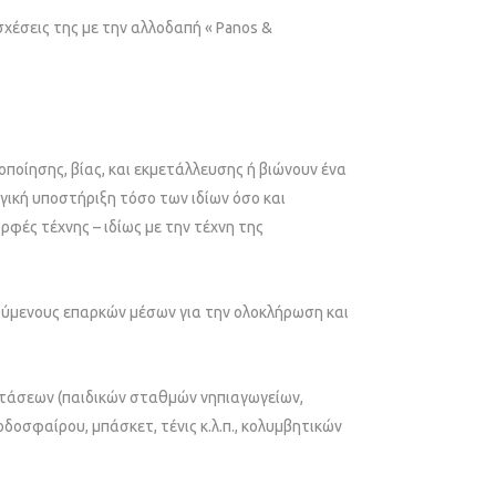
σχέσεις της με την αλλοδαπή « Panos &
οποίησης, βίας, και εκμετάλλευσης ή βιώνουν ένα
ογική υποστήριξη τόσο των ιδίων όσο και
φές τέχνης – ιδίως με την τέχνη της
ερούμενους επαρκών μέσων για την ολοκλήρωση και
αστάσεων (παιδικών σταθμών νηπιαγωγείων,
δοσφαίρου, μπάσκετ, τένις κ.λ.π., κολυμβητικών