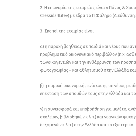
2. Η επωνυμία της εταιρείας είναι « Πάνος & Χρ
Cressida4Life») με έδρα το Π.Φάληρο (Διεύθυνση
3. Σκοποί της εταιρίας είναι :
α) η παροχή βοήθειας σε παιδιά και νέους που α
προβληματικό οικογενειακό περιβάλλον (π.χ. ασθε
τωνοικογενειών και την ενθάρρυνση των προσπαθ
φωτογραφίας – και αθλητισμού στην Ελλάδα και
β) η παροχή οικονομικής ενίσχυσης σε νέους με 
επέκταση των σπουδών τους στην Ελλάδα και το
γ) η συνεισφορά και υποβοήθηση για μελέτη, αν
σχολείων, βιβλιοθηκών κ.λ.π.) και νεανικών ψυχ
δεξαμενών κ.λ.π.) στην Ελλάδα και το εξωτερικό.