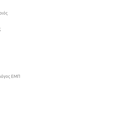
οιός
ς
ολόγος ΕΜΠ